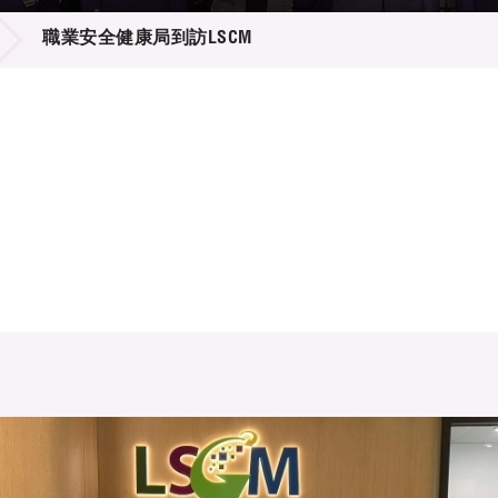
登記
料庫
職業安全健康局到訪LSCM
物
會
伴
們