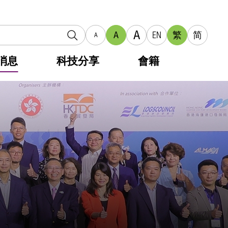
A
A
EN
繁
简
A
消息
科技分享
會籍