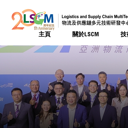
主頁
關於LSCM
技
跳到內容（按回車鍵）
熱門
熱門
熱門
熱門
熱門
機構簡
服務
合作計
活動
會籍及
願景及
LSCM 
可獲授
研發重
登記會
獎項
獎項
獎項
獎項
獎項
服務範
業界活
LSCM 動向
LSCM 動向
LSCM 動向
LSCM 動向
LSCM 動向
應用於
資助計
會員列
組織架
獎項
資助計
重點項
會員登
組織架
新聞中
稅務優
董事局
申請
研究顧
媒體報
評審
新聞稿
招標通
徵求研
資訊中