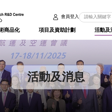
會員登入
術商品化
項目及資助計劃
活動及
介
劃
服務
使命
動向
權之技術
點
籍
疇
動
公共服務之創新技術
劃
表
構
活動及消息
劃
目
入
構
心
惠
問
導
告
發項目計劃書
心