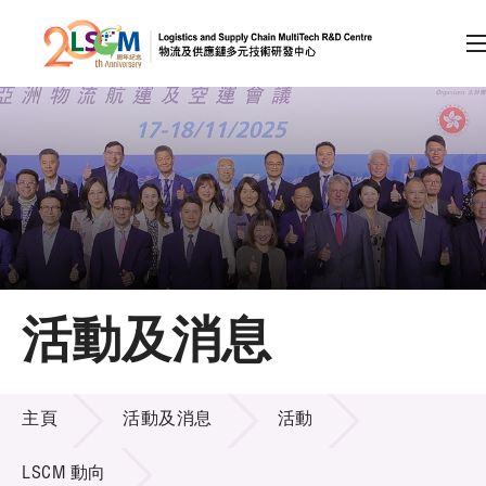
A
A
EN
繁
简
A
跳到內容（按回車鍵）
會員登入
主頁
活動及消息
關於LSCM
活動及消息
技術商品化
主頁
活動及消息
活動
項目及資助計劃
LSCM 動向