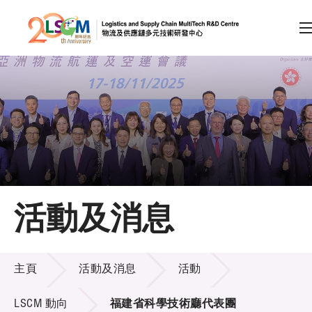
A
A
EN
繁
简
A
跳到內容（按回車鍵）
會員登入
主頁
活動及消息
關於LSCM
活動及消息
技術商品化
主頁
活動及消息
活動
項目及資助計劃
LSCM 動向
福建省科學技術廳代表團