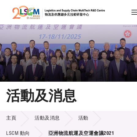
A
A
EN
繁
简
A
跳到內容（按回車鍵）
會員登入
主頁
活動及消息
關於LSCM
活動及消息
技術商品化
主頁
活動及消息
活動
項目及資助計劃
LSCM 動向
亞洲物流航運及空運會議2021