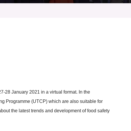
8 January 2021 in a virtual format. In the
ng Programme (UTCP) which are also suitable for
out the latest trends and development of food safety