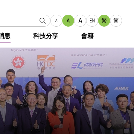
A
A
EN
繁
简
A
消息
科技分享
會籍