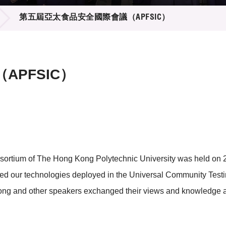
登記
料庫
第五屆亞太食品安全國際會議（APFSIC）
物
會
伴
們
PFSIC）
tium of The Hong Kong Polytechnic University was held on 27-2
d our technologies deployed in the Universal Community Testi
Wong and other speakers exchanged their views and knowledge ab