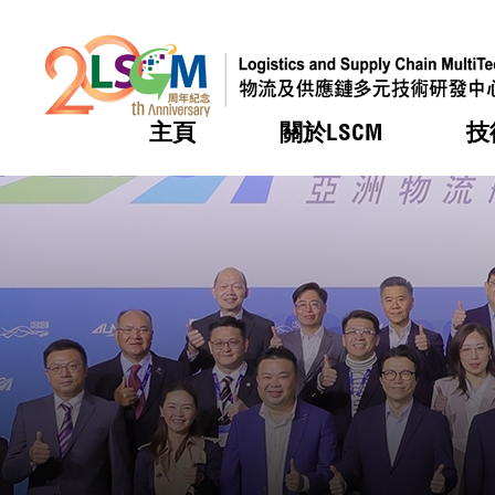
主頁
關於LSCM
技
跳到內容（按回車鍵）
熱門
熱門
熱門
熱門
熱門
機構簡
服務
合作計
活動
會籍及
願景及
LSCM 
可獲授
研發重
登記會
獎項
獎項
獎項
獎項
獎項
服務範
業界活
LSCM 動向
LSCM 動向
LSCM 動向
LSCM 動向
LSCM 動向
應用於
資助計
會員列
組織架
獎項
資助計
重點項
會員登
組織架
新聞中
稅務優
董事局
申請
研究顧
媒體報
評審
新聞稿
招標通
徵求研
資訊中