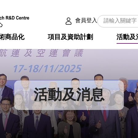
會員登入
術商品化
項目及資助計劃
活動及
介
劃
服務
使命
動向
權之技術
點
籍
疇
動
公共服務之創新技術
劃
表
構
活動及消息
劃
目
入
構
心
惠
問
導
告
發項目計劃書
心