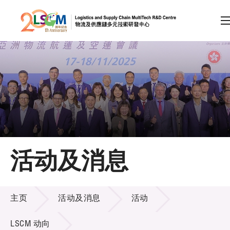
A
A
EN
繁
简
A
跳到内容（按回车键）
会员登录
主页
活动及消息
关于LSCM
活动及消息
技术商品化
主页
活动及消息
活动
项目及资助计划
LSCM 动向