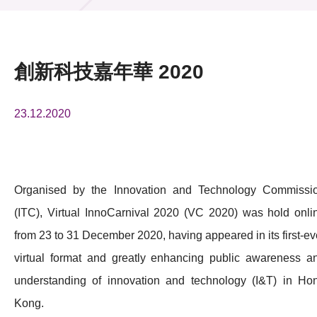
活動及消息
活動
創新科技嘉年華 2020
獎項
23.12.2020
新聞中心
資訊中心
科技分享
Organised by the Innovation and Technology Commissi
(ITC), Virtual InnoCarnival 2020 (VC 2020) was hold onli
會籍
from 23 to 31 December 2020, having appeared in its first-ev
virtual format and greatly enhancing public awareness a
understanding of innovation and technology (I&T) in Ho
Kong.