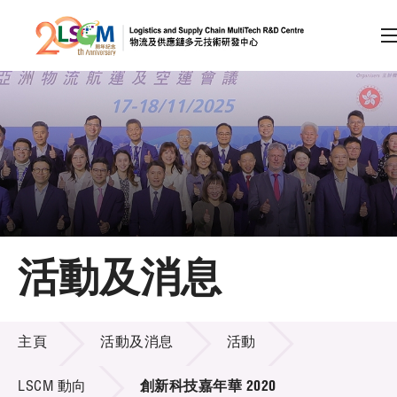
A
A
EN
繁
简
A
跳到內容（按回車鍵）
會員登入
主頁
活動及消息
關於LSCM
活動及消息
技術商品化
主頁
活動及消息
活動
項目及資助計劃
LSCM 動向
創新科技嘉年華 2020