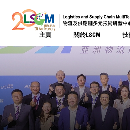
主頁
關於LSCM
技
跳到內容（按回車鍵）
熱門
熱門
熱門
熱門
熱門
機構簡
服務
合作計
活動
會籍及
願景及
LSCM 
可獲授
研發重
登記會
獎項
獎項
獎項
獎項
獎項
服務範
業界活
LSCM 動向
LSCM 動向
LSCM 動向
LSCM 動向
LSCM 動向
應用於
資助計
會員列
組織架
獎項
資助計
重點項
會員登
組織架
新聞中
稅務優
董事局
申請
研究顧
媒體報
評審
新聞稿
招標通
徵求研
資訊中