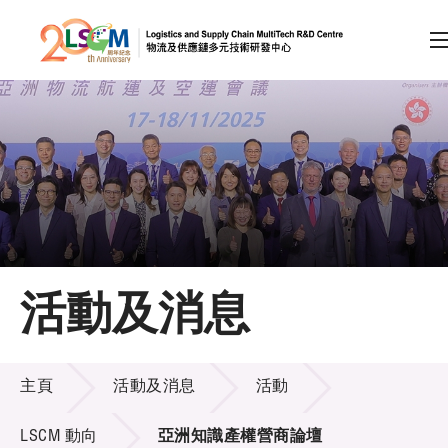
A
A
EN
繁
简
A
跳到內容（按回車鍵）
會員登入
主頁
活動及消息
關於LSCM
活動及消息
技術商品化
主頁
活動及消息
活動
項目及資助計劃
LSCM 動向
亞洲知識產權營商論壇