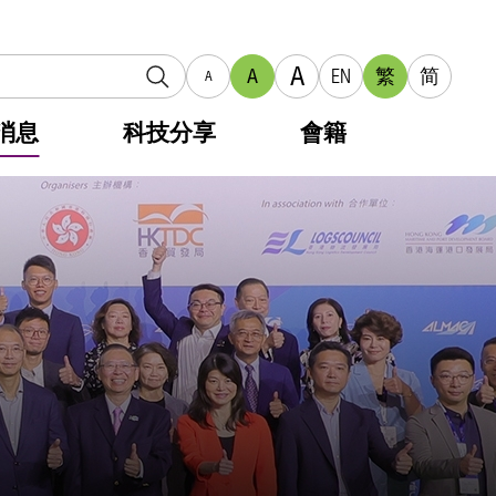
A
A
EN
繁
简
A
消息
科技分享
會籍