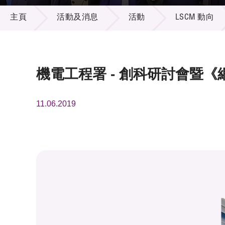
活動及消息
供應商
項目資
主頁
活動及消息
活動
LSCM 動向
多媒體
出版刊
就業機
項目夥
聯絡我
機電工程署 - 創科研討會暨
11.06.2019