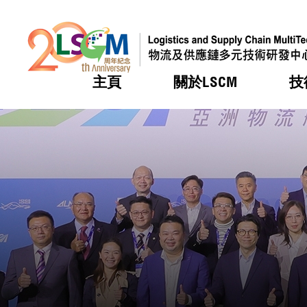
主頁
關於LSCM
技
跳到內容（按回車鍵）
熱門
熱門
熱門
熱門
熱門
機構簡
服務
合作計
活動
會籍及
願景及
LSCM 
可獲授
研發重
登記會
獎項
獎項
獎項
獎項
獎項
服務範
業界活
LSCM 動向
LSCM 動向
LSCM 動向
LSCM 動向
LSCM 動向
應用於
資助計
會員列
組織架
獎項
資助計
重點項
會員登
組織架
新聞中
稅務優
董事局
申請
研究顧
媒體報
評審
新聞稿
招標通
徵求研
資訊中