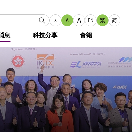
A
A
EN
繁
简
A
消息
科技分享
會籍