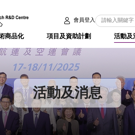
會員登入
術商品化
項目及資助計劃
活動及
介
劃
服務
使命
動向
權之技術
點
籍
疇
動
公共服務之創新技術
劃
表
構
活動及消息
劃
目
入
構
心
惠
問
導
告
發項目計劃書
心