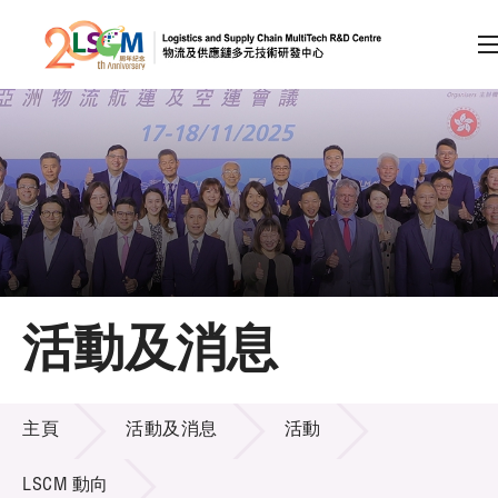
A
A
EN
繁
简
A
跳到內容（按回車鍵）
會員登入
主頁
活動及消息
關於LSCM
活動及消息
技術商品化
主頁
活動及消息
活動
項目及資助計劃
LSCM 動向