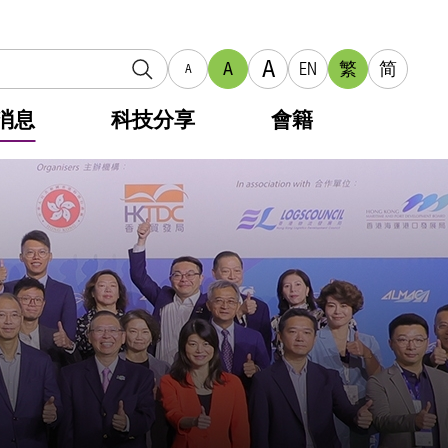
A
A
EN
繁
简
A
消息
科技分享
會籍