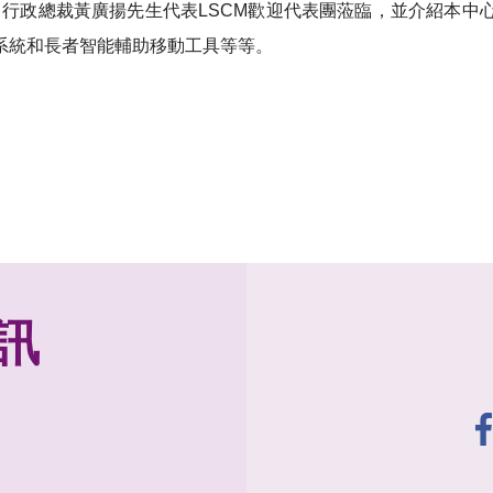
到訪LSCM。行政總裁黃廣揚先生代表LSCM歡迎代表團蒞臨，並介
系統和長者智能輔助移動工具等等。
訊