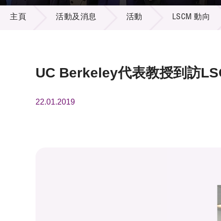
活動及消息
供應商
項目資
主頁
活動及消息
活動
LSCM 動向
多媒體
出版刊
就業機
項目夥
聯絡我
UC Berkeley代表教授到訪LS
22.01.2019