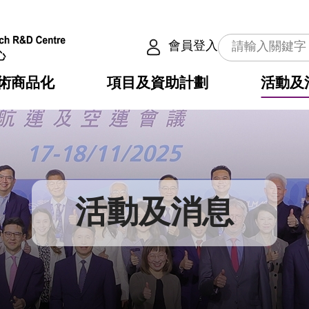
會員登入
術商品化
項目及資助計劃
活動及
介
劃
服務
使命
動向
權之技術
點
籍
疇
動
公共服務之創新技術
劃
表
構
活動及消息
劃
目
入
構
心
惠
問
導
告
發項目計劃書
心