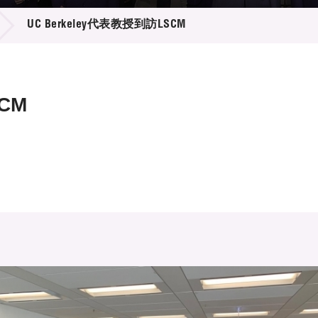
登記
料庫
UC Berkeley代表教授到訪LSCM
物
會
伴
們
CM