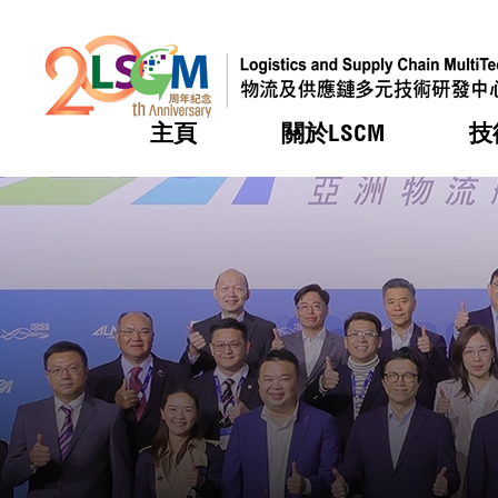
主頁
關於LSCM
技
跳到內容（按回車鍵）
熱門
熱門
熱門
熱門
熱門
機構簡
服務
合作計
活動
會籍及
願景及
LSCM 
可獲授
研發重
登記會
獎項
獎項
獎項
獎項
獎項
服務範
業界活
LSCM 動向
LSCM 動向
LSCM 動向
LSCM 動向
LSCM 動向
應用於
資助計
會員列
組織架
獎項
資助計
重點項
會員登
組織架
新聞中
稅務優
董事局
申請
研究顧
媒體報
評審
新聞稿
招標通
徵求研
資訊中