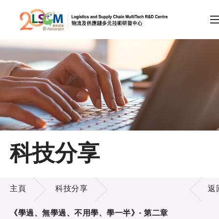
A
A
EN
繁
简
A
跳到內容（按回車鍵）
會員登入
主頁
科技分享
關於LSCM
科技分享
技術商品化
主頁
科技分享
返
項目及資助計劃
《學過、無學過、不用學、學一半》- 第二章