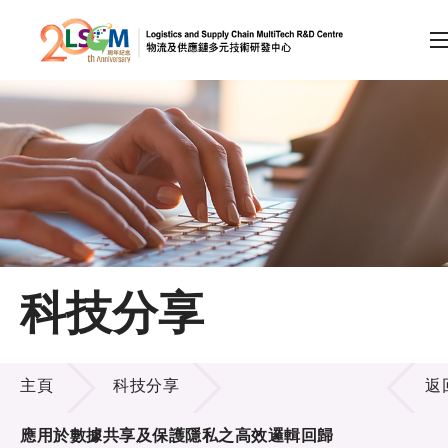
A
A
EN
繁
简
A
跳到內容（按回車鍵）
會員登入
主頁
科技分享
關於LSCM
科技分享
技術商品化
主頁
科技分享
返
項目及資助計劃
應用於數據共享及保護隱私之高效邏輯回歸