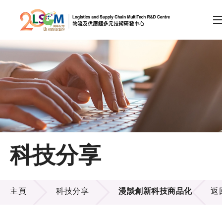
A
A
EN
繁
简
A
跳到內容（按回車鍵）
會員登入
主頁
科技分享
關於LSCM
科技分享
技術商品化
主頁
科技分享
漫談創新科技商品化
返
項目及資助計劃