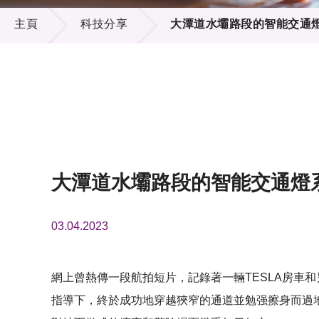
科技分享
供應商
項目資
主頁
科技分享
大潭道水壩路段的智能交通
多媒體
出版刊
就業機
項目夥
聯絡我
大潭道水壩路段的智能交通燈
03.04.2023
網上曾熱傳一段航拍短片，記錄著一輛TESLA房車
指導下，終於成功地穿越狹窄的通道並勉强擦身而過