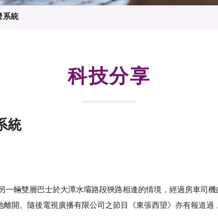
登記
料庫
燈系統
物
會
伴
們
科技分享
系統
和另一輛雙層巴士於大潭水壩路段狹路相逢的情境，經過房車司
地離開。隨後電視廣播有限公司之節目《東張西望》亦有報道過