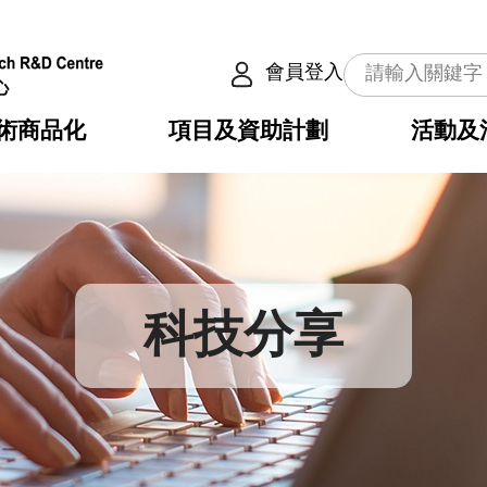
會員登入
術商品化
項目及資助計劃
活動及
介
劃
服務
使命
動向
權之技術
點
籍
疇
動
公共服務之創新技術
劃
表
構
科技分享
劃
目
入
構
心
惠
問
導
告
發項目計劃書
心