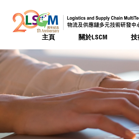
主頁
關於LSCM
技
跳到內容（按回車鍵）
熱門
熱門
熱門
熱門
熱門
機構簡
服務
合作計
活動
會籍及
願景及
LSCM 
可獲授
研發重
登記會
獎項
獎項
獎項
獎項
獎項
服務範
業界活
LSCM 動向
LSCM 動向
LSCM 動向
LSCM 動向
LSCM 動向
應用於
資助計
會員列
組織架
獎項
資助計
重點項
會員登
組織架
新聞中
稅務優
董事局
申請
研究顧
媒體報
評審
新聞稿
招標通
徵求研
資訊中