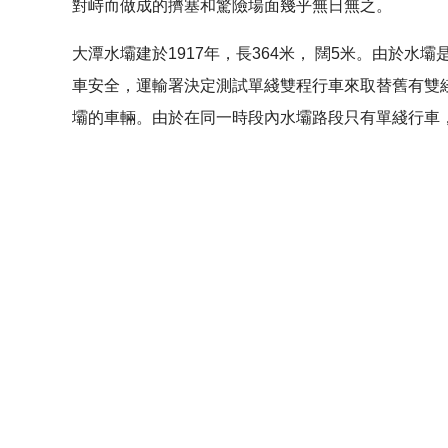
對峙而做成的擠塞和驚險場面幾乎無日無之。
大潭水壩建於1917年，長364米， 闊5米。由於
車安全，運輸署決定測試單綫雙程行車來取替舊有雙
壩的車輛。由於在同一時段內水壩路段只有單綫行車
不過，傳統的交通燈不能因應實時的交通狀况來調節
因此，來自物流及供應鏈多元技術研發中心的研究員
爭取運輸署的支持，率先在大潭道水壩路段推行。系統
系統利用水壩兩端入口道路旁的攝錄鏡頭，監測入壩
型電算機負責，計算結果並通過4G網絡快速傳送至
燈時段內，若果車龍已經清除，會即時取消綠燈，儘
系統還有一個巧妙的安排，攝錄鏡頭是垂直向下懸掛
料，高度保障道路使用者的隱私。