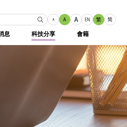
A
A
EN
繁
简
A
消息
科技分享
會籍