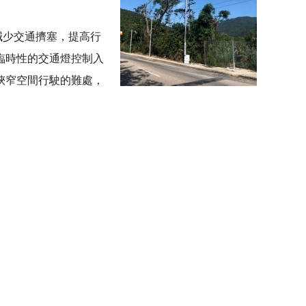
減少交通擠塞，提高行
臨時性的交通燈控制入
狹窄空間行駛的難處，
間。
時的交通情况，調節綠燈時間來疏導交通。他們成功地
45秒，並獲得不少市民和駕駛者的讚賞。
數目。為了減低傳輸數據的需求，運算交由鏡頭下的小
方向的綠燈時間。系統亦擁有一招必殺技：在指定的綠
同時，攝錄角度不能識別行人的容貌和檢測車輛的資