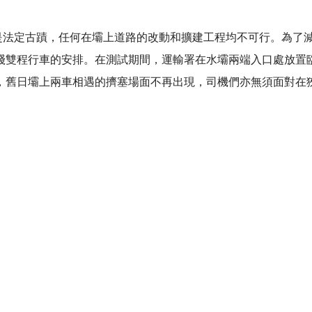
水壩是法定古蹟，任何在壩上道路的改動和擴建工程均不可行。為了
綫雙程行車的安排。在測試期間，運輸署在水壩兩端入口處放置
，舊日壩上兩車相遇的擠塞場面不再出現，司機們亦無須面對在
訊號，難免引致水壩入口處的道路擠塞及增加通過水壩的行車時
便提出了「智能交通訊號系統」。此嶄新的方案能夠依據路面實
成效顯著，通過水壩的平均行車時間由原來的400秒大幅減至1
路面的交通情况。通過人工智能技術，識別車輛類別和計算車輛
雲端伺服器。伺服器收集足夠資料後，立刻計算並派送某個行車
快將過路權交回另外一方，免除駕駛者呆等而浪費時間。
在路旁的街燈鐵扞上，因此避開了日照的影響，鏡頭不走一車。