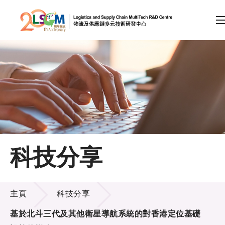
A
A
EN
繁
简
A
跳到內容（按回車鍵）
會員登入
主頁
科技分享
關於LSCM
科技分享
技術商品化
主頁
科技分享
項目及資助計劃
基於北斗三代及其他衛星導航系統的對香港定位基礎