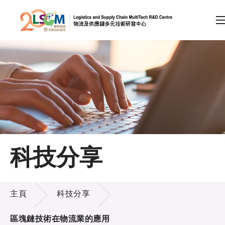
A
A
EN
繁
简
A
跳到內容（按回車鍵）
會員登入
主頁
科技分享
關於LSCM
科技分享
技術商品化
主頁
科技分享
項目及資助計劃
區塊鏈技術在物流業的應用