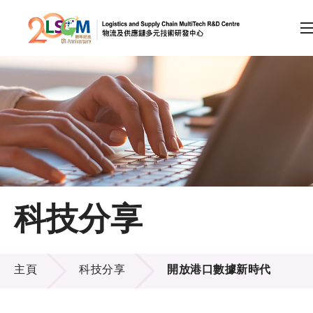
A
A
EN
繁
简
A
跳到內容（按回車鍵）
會員登入
主頁
科技分享
關於LSCM
科技分享
技術商品化
主頁
科技分享
開放港口數據新時代
項目及資助計劃