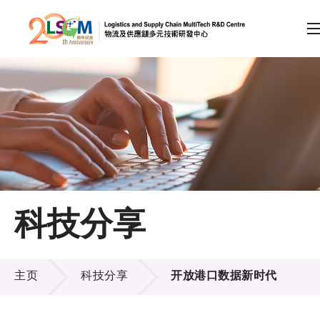
A
A
EN
繁
简
A
跳到内容（按回车键）
会员登录
主页
科技分享
关于LSCM
科技分享
技术商品化
主页
科技分享
开放港口数据新时代
项目及资助计划