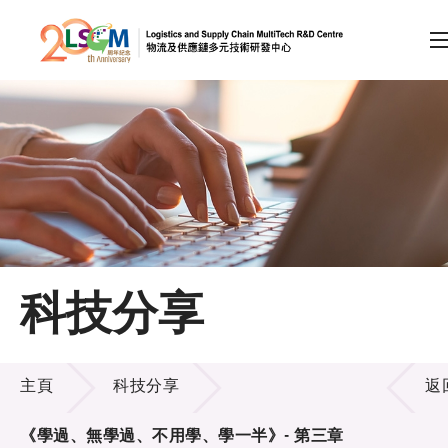
A
A
EN
繁
简
A
跳到內容（按回車鍵）
會員登入
主頁
科技分享
關於LSCM
科技分享
技術商品化
主頁
科技分享
返
項目及資助計劃
《學過、無學過、不用學、學一半》- 第三章