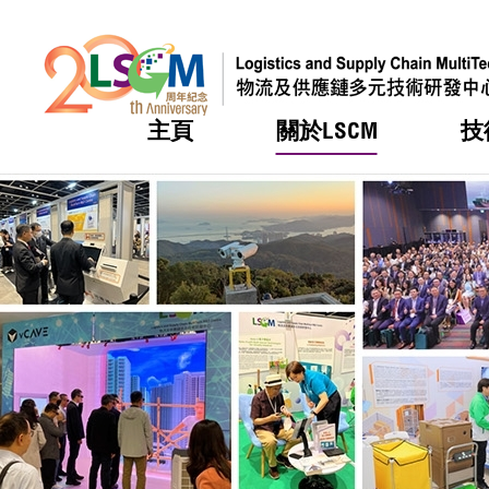
主頁
關於LSCM
技
跳到內容（按回車鍵）
熱門
熱門
熱門
熱門
熱門
機構簡
服務
合作計
活動
會籍及
願景及
LSCM 
可獲授
研發重
登記會
獎項
獎項
獎項
獎項
獎項
服務範
業界活
LSCM 動向
LSCM 動向
LSCM 動向
LSCM 動向
LSCM 動向
應用於
資助計
會員列
組織架
獎項
資助計
重點項
會員登
組織架
新聞中
稅務優
董事局
申請
研究顧
媒體報
評審
新聞稿
招標通
徵求研
資訊中