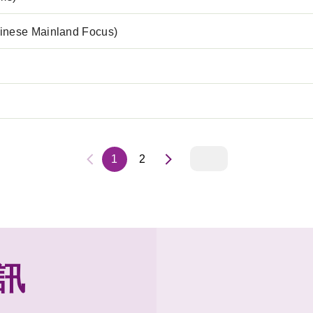
inese Mainland Focus)
1
2
訊