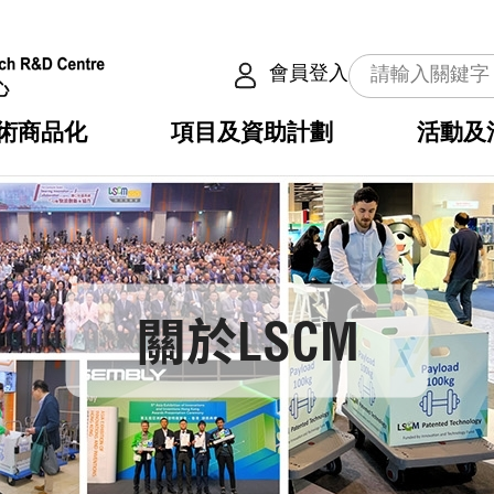
會員登入
術商品化
項目及資助計劃
活動及
介
劃
服務
使命
動向
權之技術
點
籍
疇
動
公共服務之創新技術
劃
表
構
劃
關於LSCM
目
入
構
心
惠
問
導
告
發項目計劃書
心