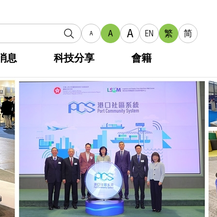
A
A
EN
繁
简
A
消息
科技分享
會籍