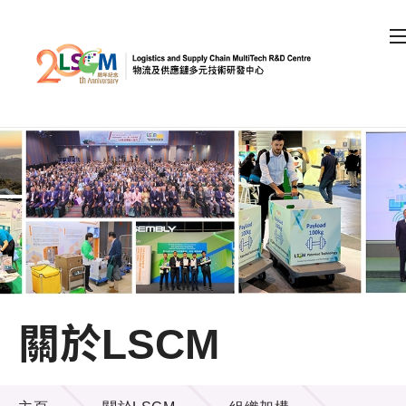
A
A
EN
繁
简
A
跳到內容（按回車鍵）
會員登入
主頁
關於LSCM
關於LSCM
機構簡介
組織架構
關於LSCM