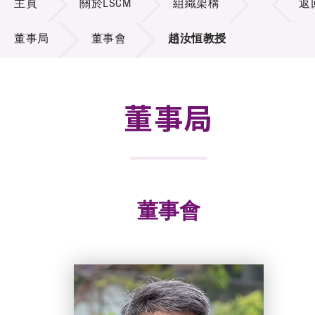
主頁
關於LSCM
組織架構
返
招標通告
董事局
董事會
趙汝恒教授
供應商登記
就業機會
董事局
聯絡我們
技術商品化
項目及資助計劃
董事會
活動及消息
科技分享
會籍