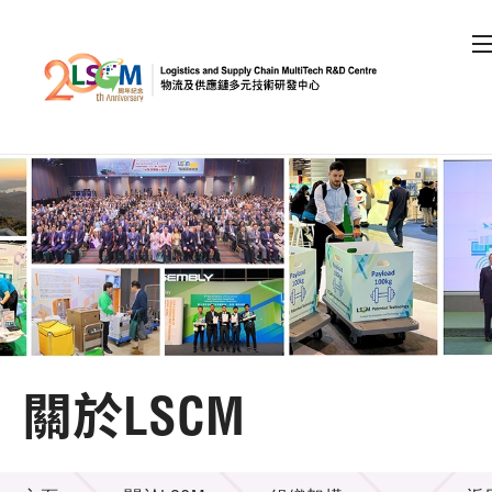
A
A
EN
繁
简
A
跳到內容（按回車鍵）
會員登入
主頁
關於LSCM
關於LSCM
機構簡介
關於LSCM
組織架構