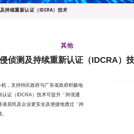
登记
料库
及持续重新认证（IDCRA）技术
物
会
伴
们
其他
侵侦测及持续重新认证（IDCRA）
务机，支持特区政府与广东省政府积极地
认证（IDCRA）技术可提升「跨境通
香港居民及企业更安全及便捷地透过「跨
素。