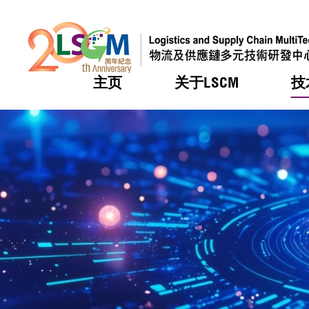
主页
关于LSCM
技
跳到内容（按回车键）
热门
热门
热门
热门
热门
机构简
服务
合作计
活动
会籍及
愿景及
LSCM 
可获授
研发重
登记会
奖项
奖项
奖项
奖项
奖项
服务范
业界活
LSCM 动向
LSCM 动向
LSCM 动向
LSCM 动向
LSCM 动向
应用于
资助计
会员列
组织架
奖项
资助计
重点项
会员登
组织架
新闻中
税务优
董事局
申请
研究顾
媒体报
评审
新闻稿
招标通
征求研
资讯中