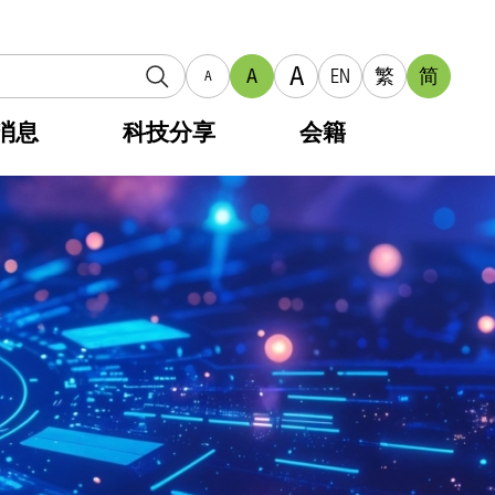
A
A
EN
繁
简
A
消息
科技分享
会籍