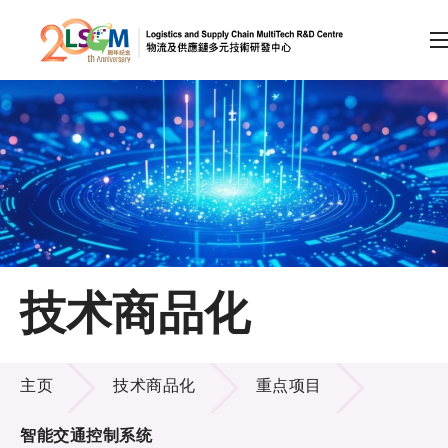
A
A
EN
繁
简
A
跳到内容（按回车键）
会员登录
主页
技术商品化
关于LSCM
技术商品化
技术商品化
主页
技术商品化
重点项目
服务
智能交通控制系统