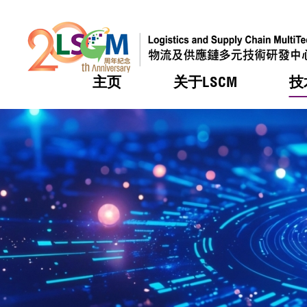
主页
关于LSCM
技
跳到内容（按回车键）
热门
热门
热门
热门
热门
机构简
服务
合作计
活动
会籍及
愿景及
LSCM 
可获授
研发重
登记会
奖项
奖项
奖项
奖项
奖项
服务范
业界活
LSCM 动向
LSCM 动向
LSCM 动向
LSCM 动向
LSCM 动向
应用于
资助计
会员列
组织架
奖项
资助计
重点项
会员登
组织架
新闻中
税务优
董事局
申请
研究顾
媒体报
评审
新闻稿
招标通
征求研
资讯中