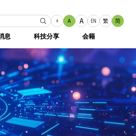
A
A
EN
繁
简
A
消息
科技分享
会籍