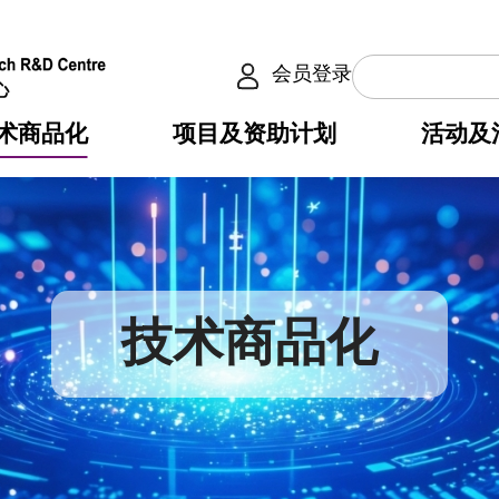
会员登录
术商品化
项目及资助计划
活动及
介
划
服务
使命
动向
权之技术
点
籍
畴
动
公共服务之创新技术
划
表
构
技术商品化
划
目
入
构
心
惠
问
导
告
发项目计划书
心