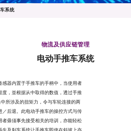
登记
料库
车系统
物
会
伴
们
物流及供应链管理
电动手推车系统
传感器内置于手推车的手柄中，当使用者
程度，並根据从中取得的数值，透过手推
当中所涉及的扭矩力，令与车轮连接的两
进／后退。此电动手推车的操控方式与传
用者毋须事先接受相关的培训，亦能轻松
再生及刹车系统让手推车即使在斜坡上亦