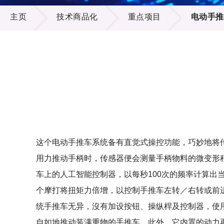
技术商品化
供应商
项目资
主页
技术商品化
重点项目
电动手推
多媒体
出版刊
就业机
项目伙
联络我
这个电动手推车系统备有直觉式操控功能，巧妙地将
用力推动手柄时，传感器便会测量手柄物料的微变形
车上的人工智能控制器，以每秒100次的频率计算出
个摩打将扭矩力倍增，以控制手推车左转／右转或前
统手推车无异，沒有加设按钮、操纵桿及控制器，使
自如地推动装满重物的手推车。此外，它内置的动力