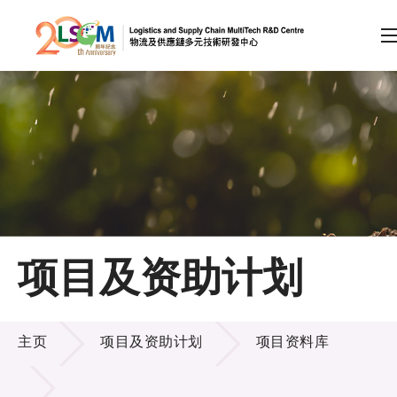
A
A
EN
繁
简
A
跳到内容（按回车键）
会员登录
主页
项目及资助计划
关于LSCM
项目及资助计划
技术商品化
主页
项目及资助计划
项目资料库
项目及资助计划