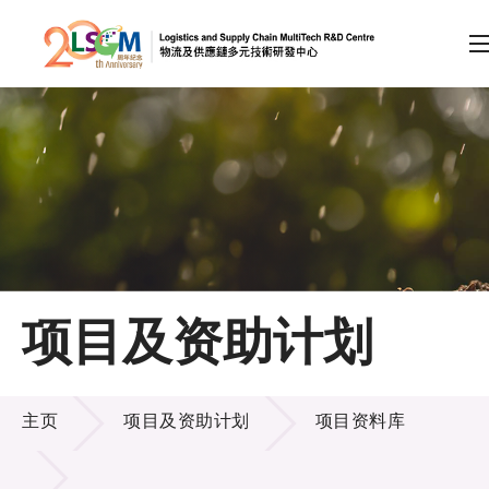
A
A
EN
繁
简
A
跳到内容（按回车键）
会员登录
主页
项目及资助计划
关于LSCM
项目及资助计划
技术商品化
主页
项目及资助计划
项目资料库
项目及资助计划