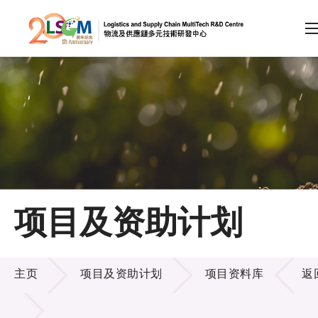
A
A
EN
繁
简
A
跳到内容（按回车键）
会员登录
主页
项目及资助计划
关于LSCM
项目及资助计划
技术商品化
主页
项目及资助计划
项目资料库
返
项目及资助计划