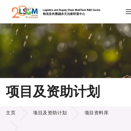
A
A
EN
繁
简
A
跳到内容（按回车键）
会员登录
主页
项目及资助计划
关于LSCM
项目及资助计划
技术商品化
主页
项目及资助计划
项目资料库
项目及资助计划