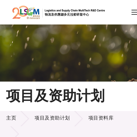
A
A
EN
繁
简
A
跳到内容（按回车键）
会员登录
主页
项目及资助计划
关于LSCM
项目及资助计划
技术商品化
主页
项目及资助计划
项目资料库
项目及资助计划