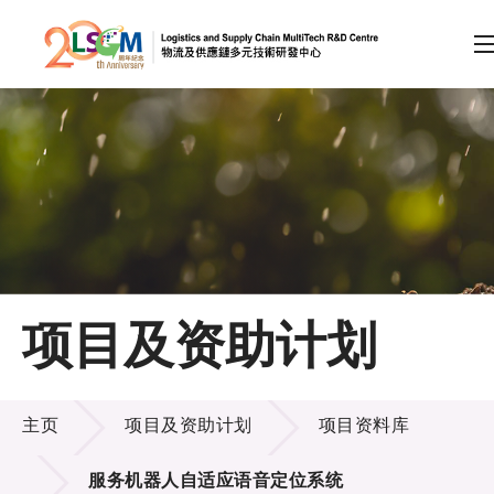
A
A
EN
繁
简
A
跳到内容（按回车键）
会员登录
主页
项目及资助计划
关于LSCM
项目及资助计划
技术商品化
主页
项目及资助计划
项目资料库
项目及资助计划
服务机器人自适应语音定位系统