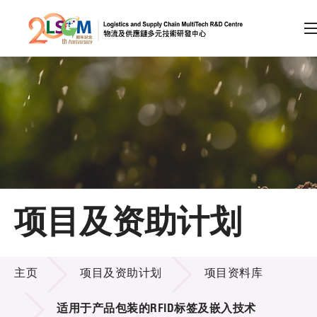
A
A
EN
繁
简
A
跳到内容（按回车键）
会员登录
主页
项目及资助计划
关于LSCM
项目及资助计划
技术商品化
主页
项目及资助计划
项目资料库
项目及资助计划
适用于产品包装的RFID标签及嵌入技术