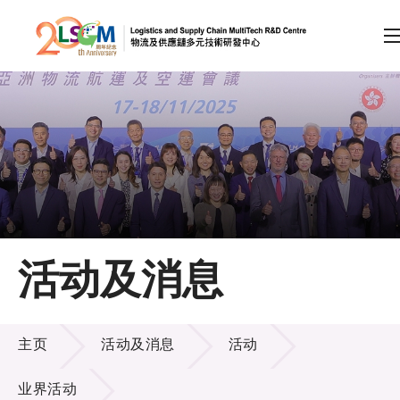
A
A
EN
繁
简
A
跳到内容（按回车键）
会员登录
主页
活动及消息
关于LSCM
活动及消息
技术商品化
主页
活动及消息
活动
项目及资助计划
业界活动