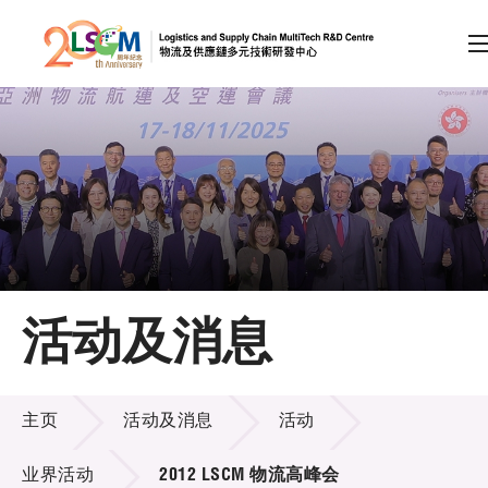
A
A
EN
繁
简
A
跳到内容（按回车键）
会员登录
主页
活动及消息
关于LSCM
活动及消息
技术商品化
主页
活动及消息
活动
项目及资助计划
业界活动
2012 LSCM 物流高峰会