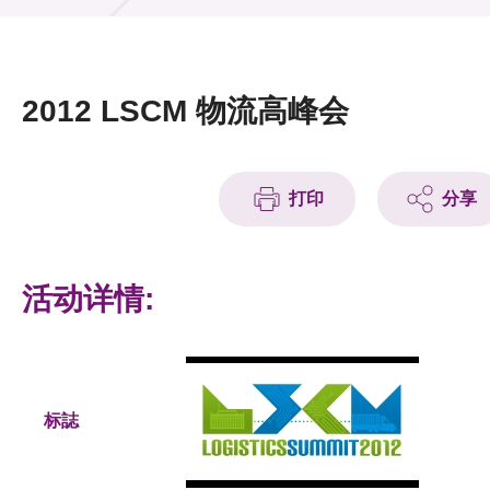
活动及消息
活动
2012 LSCM 物流高峰会
奖项
新闻中心
打印
分享
资讯中心
科技分享
活动详情:
会籍
标誌