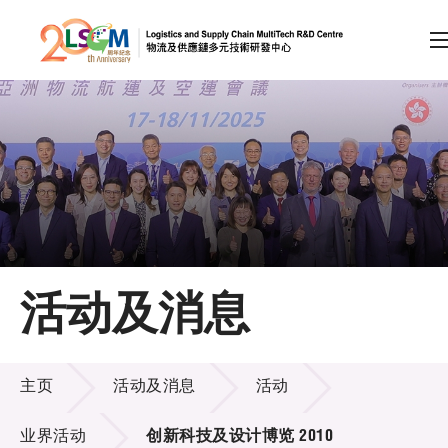
A
A
EN
繁
简
A
跳到内容（按回车键）
会员登录
主页
活动及消息
关于LSCM
活动及消息
技术商品化
主页
活动及消息
活动
项目及资助计划
业界活动
创新科技及设计博览 2010