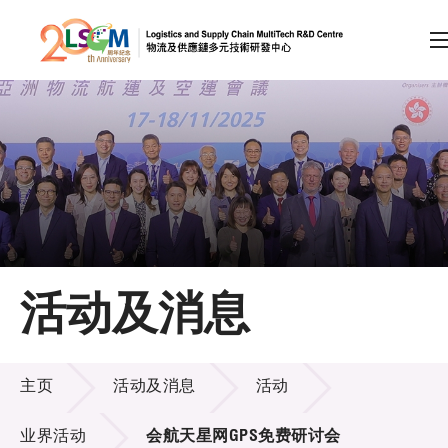
A
A
EN
繁
简
A
跳到内容（按回车键）
会员登录
主页
活动及消息
关于LSCM
活动及消息
技术商品化
主页
活动及消息
活动
项目及资助计划
业界活动
会航天星网GPS免费研讨会