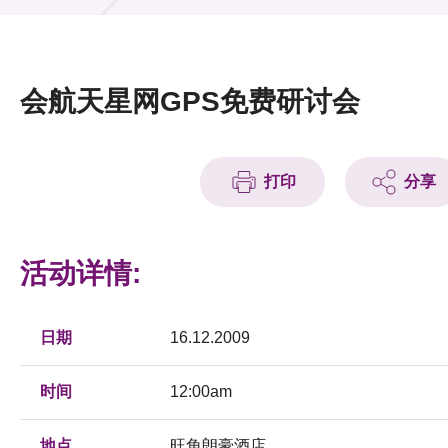
活动及消息
活动
会航天星网GPS免费研讨会
奖项
新闻中心
打印
分享
资讯中心
科技分享
活动详情:
会籍
日期
16.12.2009
时间
12:00am
地点
旺角朗豪酒店