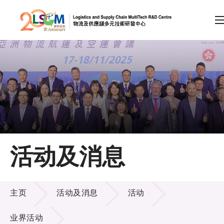
A
A
EN
繁
简
A
跳到内容（按回车键）
会员登录
主页
活动及消息
关于LSCM
活动及消息
技术商品化
主页
活动及消息
活动
项目及资助计划
业界活动