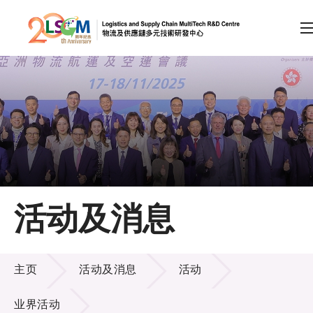
A
A
EN
繁
简
A
跳到内容（按回车键）
会员登录
主页
活动及消息
关于LSCM
活动及消息
技术商品化
主页
活动及消息
活动
项目及资助计划
业界活动