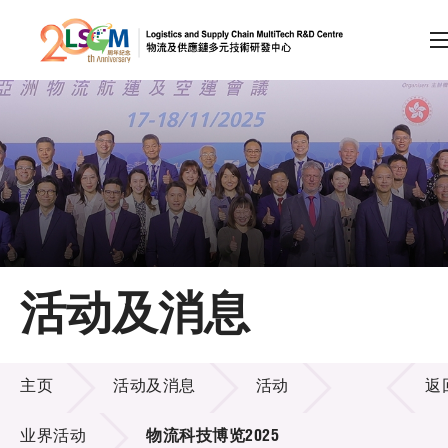
A
A
EN
繁
简
A
跳到内容（按回车键）
会员登录
主页
活动及消息
关于LSCM
活动及消息
技术商品化
主页
活动及消息
活动
返
项目及资助计划
业界活动
物流科技博览2025