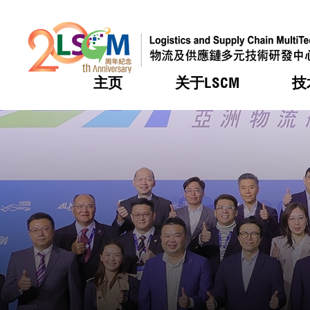
主页
关于LSCM
技
跳到内容（按回车键）
热门
热门
热门
热门
热门
机构简
服务
合作计
活动
会籍及
愿景及
LSCM 
可获授
研发重
登记会
奖项
奖项
奖项
奖项
奖项
服务范
业界活
LSCM 动向
LSCM 动向
LSCM 动向
LSCM 动向
LSCM 动向
应用于
资助计
会员列
组织架
奖项
资助计
重点项
会员登
组织架
新闻中
税务优
董事局
申请
研究顾
媒体报
评审
新闻稿
招标通
征求研
资讯中