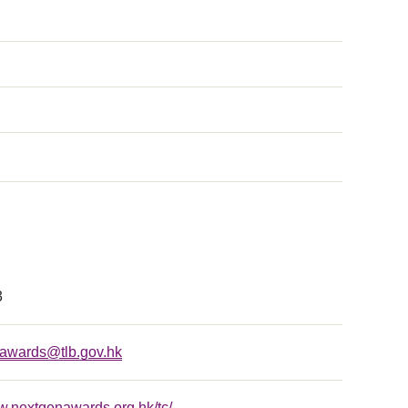
3
anawards@tlb.gov.hk
w.nextgenawards.org.hk/tc/