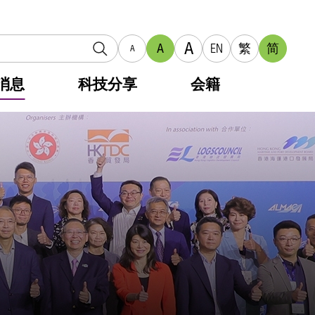
A
A
EN
繁
简
A
消息
科技分享
会籍