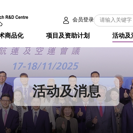
会员登录
术商品化
项目及资助计划
活动及
介
划
服务
使命
动向
权之技术
点
籍
畴
动
公共服务之创新技术
划
表
构
活动及消息
划
目
入
构
心
惠
问
导
告
发项目计划书
心