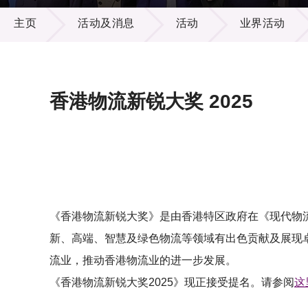
活动及消息
供应商
项目资
主页
活动及消息
活动
业界活动
多媒体
出版刊
就业机
项目伙
联络我
香港物流新锐大奖 2025
《香港物流新锐大奖》是由香港特区政府在《现代物
新、高端、智慧及绿色物流等领域有出色贡献及展现
流业，推动香港物流业的进一步发展。
《香港物流新锐大奖2025》现正接受提名。请参阅
这