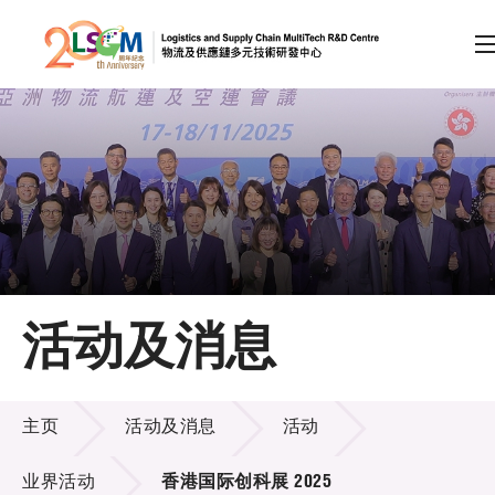
A
A
EN
繁
简
A
跳到内容（按回车键）
会员登录
主页
活动及消息
关于LSCM
活动及消息
技术商品化
主页
活动及消息
活动
项目及资助计划
业界活动
香港国际创科展 2025