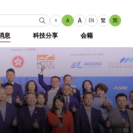
A
A
EN
繁
简
A
消息
科技分享
会籍