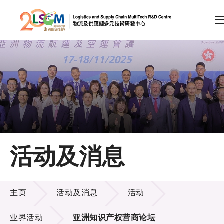
A
A
EN
繁
简
A
跳到内容（按回车键）
会员登录
主页
活动及消息
关于LSCM
活动及消息
技术商品化
主页
活动及消息
活动
项目及资助计划
业界活动
亚洲知识产权营商论坛