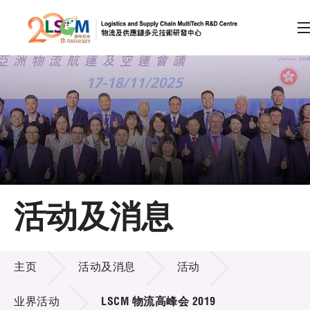
A
A
EN
繁
简
A
跳到内容（按回车键）
会员登录
主页
活动及消息
关于LSCM
活动及消息
技术商品化
主页
活动及消息
活动
项目及资助计划
业界活动
LSCM 物流高峰会 2019