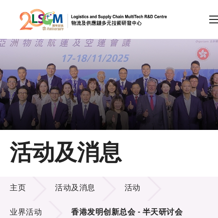
A
A
EN
繁
简
A
跳到内容（按回车键）
会员登录
主页
活动及消息
关于LSCM
活动及消息
技术商品化
主页
活动及消息
活动
项目及资助计划
业界活动
香港发明创新总会 - 半天研讨会