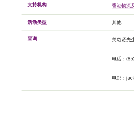
支持机构
香港物流
活动类型
其他
查询
关颂贤先
电话：(852)
电邮：
jac