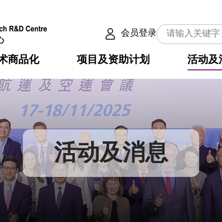
会员登录
术商品化
项目及资助计划
活动及
介
划
服务
使命
动向
权之技术
点
籍
畴
动
公共服务之创新技术
划
表
构
活动及消息
划
目
入
构
心
惠
问
导
告
发项目计划书
心