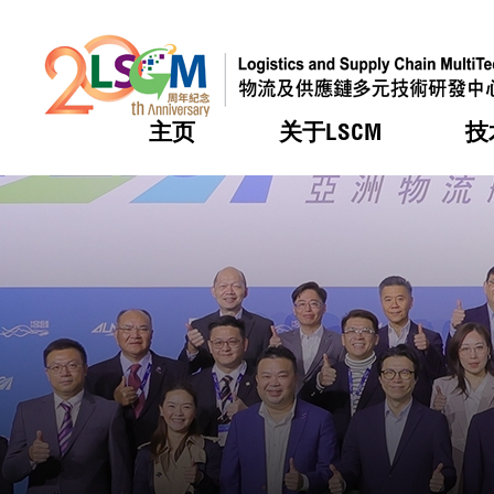
主页
关于LSCM
技
跳到内容（按回车键）
热门
热门
热门
热门
热门
机构简
服务
合作计
活动
会籍及
愿景及
LSCM 
可获授
研发重
登记会
奖项
奖项
奖项
奖项
奖项
服务范
业界活
LSCM 动向
LSCM 动向
LSCM 动向
LSCM 动向
LSCM 动向
应用于
资助计
会员列
组织架
奖项
资助计
重点项
会员登
组织架
新闻中
税务优
董事局
申请
研究顾
媒体报
评审
新闻稿
招标通
征求研
资讯中