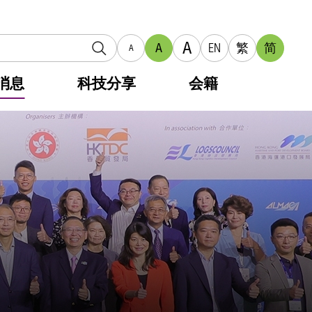
A
A
EN
繁
简
A
消息
科技分享
会籍