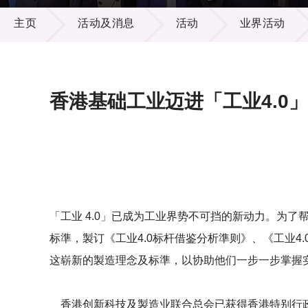
活动及消息
供应商
项目资
主页
活动及消息
活动
业界活动
多媒体
出版刊
就业机
项目伙
联络我
香港基础工业迈进「工业4.0
「工业 4.0」已成为工业界势不可挡的新动力。为了
标準，製订《工业4.0标杆借鉴分析準则》、《工业4
这崭新的製造理念及标準，以协助他们一步一步掌握实
香港创新科技及製造业联合总会已获得香港特别行政