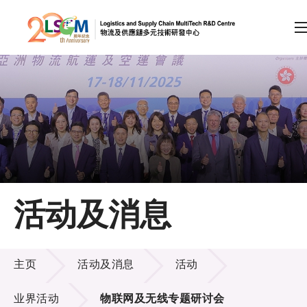
A
A
EN
繁
简
A
跳到内容（按回车键）
会员登录
主页
活动及消息
关于LSCM
活动及消息
技术商品化
主页
活动及消息
活动
项目及资助计划
业界活动
物联网及无线专题研讨会